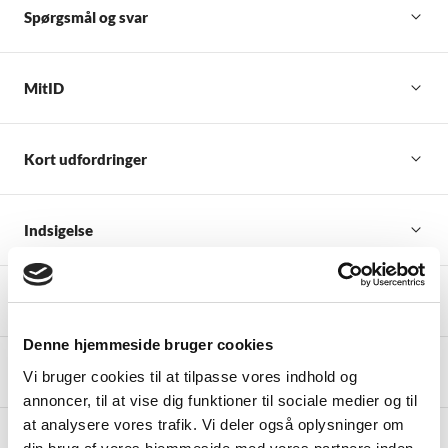
Spørgsmål og svar
MitID
Kort udfordringer
Indsigelse
Underskriv dokumenter
Denne hjemmeside bruger cookies
Advarsel mod SVINDEL
Vi bruger cookies til at tilpasse vores indhold og
annoncer, til at vise dig funktioner til sociale medier og til
at analysere vores trafik. Vi deler også oplysninger om
Support til Netbank/Mobilbank