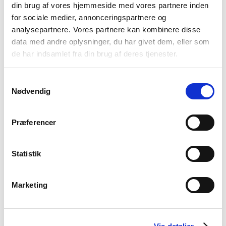
din brug af vores hjemmeside med vores partnere inden
for sociale medier, annonceringspartnere og
analysepartnere. Vores partnere kan kombinere disse
data med andre oplysninger, du har givet dem, eller som
de har indsamlet fra din brug af deres tjenester.
Samtykkevalg
I København styrker vi vores rådgivningskontor med
Nødvendig
Martin Hummelmose Nielsen, der skal være med til at
videreudvikle vores tilbud i hovedstadsområdet.
Præferencer
Statistik
Marketing