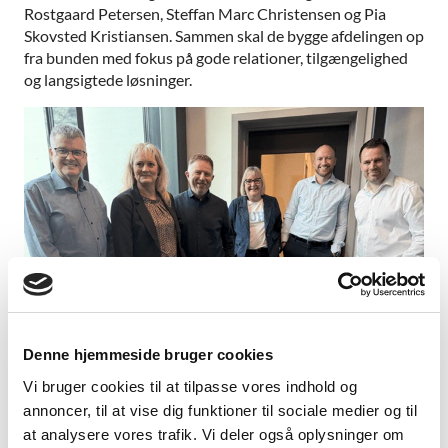
Rostgaard Petersen, Steffan Marc Christensen og Pia
Skovsted Kristiansen. Sammen skal de bygge afdelingen op
fra bunden med fokus på gode relationer, tilgængelighed
og langsigtede løsninger.
Denne hjemmeside bruger cookies
I Toftlund byder vi velkommen til Søren Peter Grelk
Hansen, som skal udvide den lokale rådgivning i området.
Vi bruger cookies til at tilpasse vores indhold og
annoncer, til at vise dig funktioner til sociale medier og til
at analysere vores trafik. Vi deler også oplysninger om