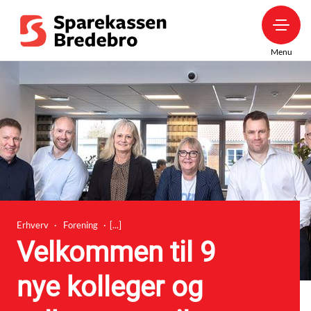
Menu
Erhverv
Forening
Velkommen til 9
nye kolleger og