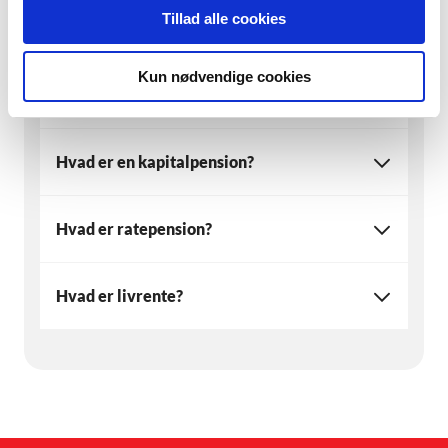
Spørgsmål og svar
Tillad alle cookies
Kun nødvendige cookies
Hvad er en aldersopsparing?
Hvad er en kapitalpension?
Hvad er ratepension?
Hvad er livrente?