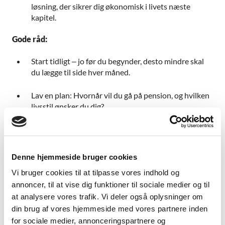
løsning, der sikrer dig økonomisk i livets næste
kapitel.
Gode råd:
Start tidligt – jo før du begynder, desto mindre skal
du lægge til side hver måned.
Lav en plan: Hvornår vil du gå på pension, og hvilken
livsstil ønsker du dig?
Få tjekket pensionsordningen jævnligt – både ved
store livsbegivenheder og hver 3.–5. år.
Denne hjemmeside bruger cookies
Brug for en advokat? Få hjælp hos
Advodan
.
Vi bruger cookies til at tilpasse vores indhold og
Der findes mange måder at lave den rigtige
annoncer, til at vise dig funktioner til sociale medier og til
pensionsordning til dig.
Kontakt os
, så finder vi sammen
at analysere vores trafik. Vi deler også oplysninger om
den rigtige løsning for dig.
din brug af vores hjemmeside med vores partnere inden
for sociale medier, annonceringspartnere og