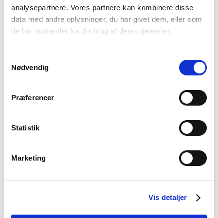
analysepartnere. Vores partnere kan kombinere disse
data med andre oplysninger, du har givet dem, eller som
de har indsamlet fra din brug af deres tjenester.
Samtykkevalg
Nødvendig
Præferencer
Vi er her for at hjælpe
Statistik
Book et møde med din rådgiver i dag!
Marketing
Bliv kontaktet
Vis detaljer