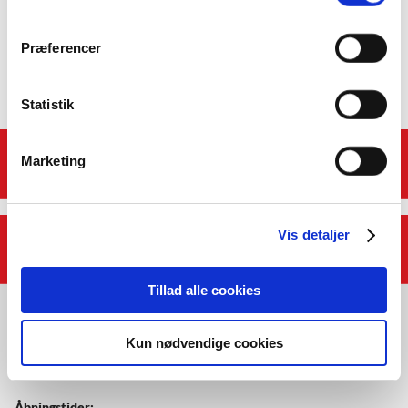
Bliv kontaktet
Præferencer
Statistik
Genveje
Marketing
Vis detaljer
Afdelinger
Tillad alle cookies
Kun nødvendige cookies
Åbningstider: