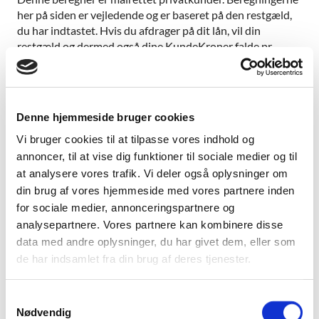
her på siden er vejledende og er baseret på den restgæld,
du har indtastet. Hvis du afdrager på dit lån, vil din
restgæld og dermed også dine KundeKroner falde pr.
kvartal.
Denne hjemmeside bruger cookies
Vi bruger cookies til at tilpasse vores indhold og
annoncer, til at vise dig funktioner til sociale medier og til
at analysere vores trafik. Vi deler også oplysninger om
din brug af vores hjemmeside med vores partnere inden
for sociale medier, annonceringspartnere og
analysepartnere. Vores partnere kan kombinere disse
data med andre oplysninger, du har givet dem, eller som
de har indsamlet fra din brug af deres tjenester.
Vi er her for at hjælpe
Book et møde med din rådgiver i dag!
Samtykkevalg
Nødvendig