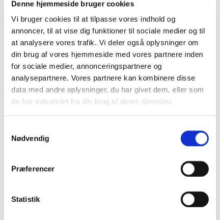
Denne hjemmeside bruger cookies
Indsigelse kan ske både ved køb i butik, på nettet og ved
Vi bruger cookies til at tilpasse vores indhold og
post- eller telefonordre.
annoncer, til at vise dig funktioner til sociale medier og til
at analysere vores trafik. Vi deler også oplysninger om
Sådan gør du
din brug af vores hjemmeside med vores partnere inden
for sociale medier, annonceringspartnere og
Prøv først at løse sagen direkte med butikken, hvis
analysepartnere. Vores partnere kan kombinere disse
der ikke er tale om misbrug.
data med andre oplysninger, du har givet dem, eller som
de har indsamlet fra din brug af deres tjenester.
Hvis problemet ikke løses, kan du oprette en
indsigelse via Nets portal:
Nets indsigelse
. Du skal
bruge dit MitID og en aktiv e-mailadresse.
Samtykkevalg
Nødvendig
Husk at reagere hurtigt. Indsigelsen skal ske inden
for kort tid efter, at beløbet er trukket og ofte inden
1-2 uger.
Præferencer
Vær opmærksom på
Statistik
Mulighederne for at få pengene tilbage afhænger af, hvilket