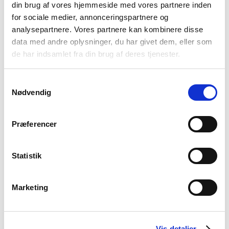
din brug af vores hjemmeside med vores partnere inden
Klostermærken
for sociale medier, annonceringspartnere og
analysepartnere. Vores partnere kan kombinere disse
data med andre oplysninger, du har givet dem, eller som
de har indsamlet fra din brug af deres tjenester.
Sådan støtter vi
Samtykkevalg
Nødvendig
Præferencer
Sponsorpolitik
Statistik
Hvad giver vi støtte til?
Marketing
Hvad støtter vi ikke?
Vis detaljer