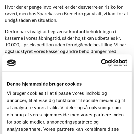
Hvor der er penge involveret, er der desværre en risiko for
røveri, men hos Sparekassen Bredebro gør vi alt, vi kan, for at
undgå sådan en situation.
Derfor har vi valgt at begrænse kontantbeholdningen i
kasserne i vores åbningstid, så der højst kan udbetales kr.
10.000, - pr. ekspedition uden forudgående bestilling. Vi har
også udstyret vores kasser og andre beholdninger med
tidslåse, så de kun kan åbnes med en vis forsinkelse.
Vi har også samlet en række gode råd, så du kan føle dig tryg,
når du håndterer penge:
Denne hjemmeside bruger cookies
Betal med Dankort i forretningerne – og få evt. lidt
Vi bruger cookies til at tilpasse vores indhold og
ekstra udbetalt
annoncer, til at vise dig funktioner til sociale medier og til
Hæv i automaten, hvis du har brug for flere kontanter
at analysere vores trafik. Vi deler også oplysninger om
din brug af vores hjemmeside med vores partnere inden
Hæv så få kontanter som muligt – hæv hellere små
for sociale medier, annonceringspartnere og
beløb flere gange frem for et stort beløb
analysepartnere. Vores partnere kan kombinere disse