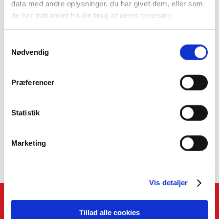
data med andre oplysninger, du har givet dem, eller som
Gå ikke med mange kontanter i pungen/tasken
de har indsamlet fra din brug af deres tjenester.
Gå ikke med pungen i hånden
Samtykkevalg
Nødvendig
Brug Kuvertservice
Brug Betalingsservice til at betale dine faste regninger
Præferencer
Brug Netbank til andre regninger og til overførsler
Statistik
Brug MobilePay til betaling med din mobiltelefon
Marketing
Vis detaljer
Genveje
Tillad alle cookies