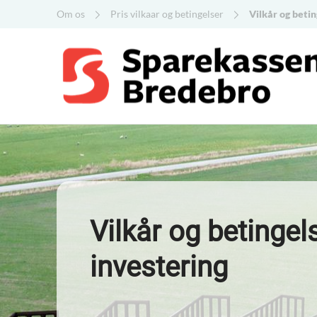
Om os
Pris vilkaar og betingelser
Vilkår og betin
Vilkår og betingel
investering