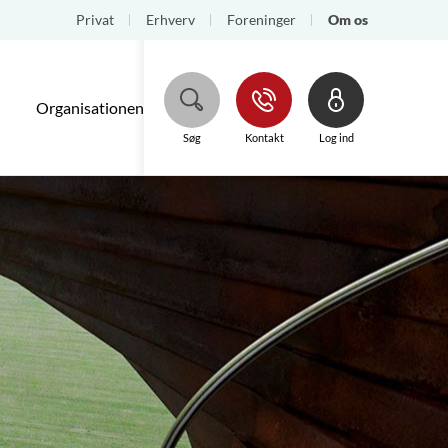
Privat
Erhverv
Foreninger
Om os
Organisationen
Regnskaber/rapporter
Hjælp
Søg
Kontakt
Log ind