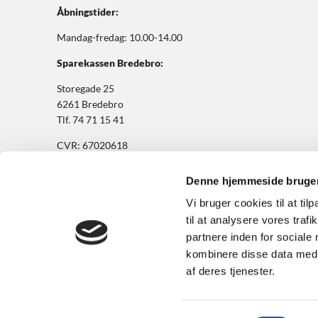
Åbningstider:
Mandag-fredag: 10.00-14.00
Sparekassen Bredebro:
Storegade 25
6261 Bredebro
Tlf. 74 71 15 41
CVR: 67020618
BIC/SWIFT: BBRODK21
Denne hjemmeside bruger
© 2026 Sparekassen Bredebro. Alle rettigheder forbeholdes
Vi bruger cookies til at til
til at analysere vores tra
partnere inden for sociale
kombinere disse data med a
af deres tjenester.
Sparekassen Bredebro er under tilsyn af
Finanstilsynet